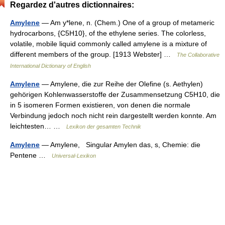
Regardez d'autres dictionnaires:
Amylene
— Am y*lene, n. (Chem.) One of a group of metameric
hydrocarbons, {C5H10}, of the ethylene series. The colorless,
volatile, mobile liquid commonly called amylene is a mixture of
different members of the group. [1913 Webster] …
The Collaborative
International Dictionary of English
Amylene
— Amylene, die zur Reihe der Olefine (s. Aethylen)
gehörigen Kohlenwasserstoffe der Zusammensetzung C5H10, die
in 5 isomeren Formen existieren, von denen die normale
Verbindung jedoch noch nicht rein dargestellt werden konnte. Am
leichtesten… …
Lexikon der gesamten Technik
Amylene
— Amylene, Singular Amylen das, s, Chemie: die
Pentene …
Universal-Lexikon