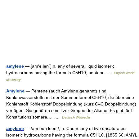
amylene
— [am′ə lēn΄] n. any of several liquid isomeric
hydrocarbons having the formula C5H10; pentene …
English World
dictionary
Amylene
— Pentene (auch Amylene genannt) sind
Kohlenwasserstoffe mit der Summenformel C5H10, die über eine
Kohlenstoff Kohlenstoff Doppelbindung (kurz C–C Doppelbindung)
verfügen. Sie gehören somit zur Gruppe der Alkene. Es gibt fünf
Konstitutionsisomere,… …
Deutsch Wikipedia
amylene
— /am euh leen /, n. Chem. any of five unsaturated
isomeric hydrocarbons having the formula C5H10. [1855 60; AMYL