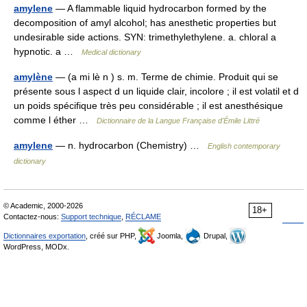
amylene
— A flammable liquid hydrocarbon formed by the
decomposition of amyl alcohol; has anesthetic properties but
undesirable side actions. SYN: trimethylethylene. a. chloral a
hypnotic. a …
Medical dictionary
amylène
— (a mi lè n ) s. m. Terme de chimie. Produit qui se
présente sous l aspect d un liquide clair, incolore ; il est volatil et d
un poids spécifique très peu considérable ; il est anesthésique
comme l éther …
Dictionnaire de la Langue Française d'Émile Littré
amylene
— n. hydrocarbon (Chemistry) …
English contemporary
dictionary
© Academic, 2000-2026
18+
Contactez-nous:
Support technique
,
RÉCLAME
Dictionnaires exportation
, créé sur PHP,
Joomla,
Drupal,
WordPress, MODx.