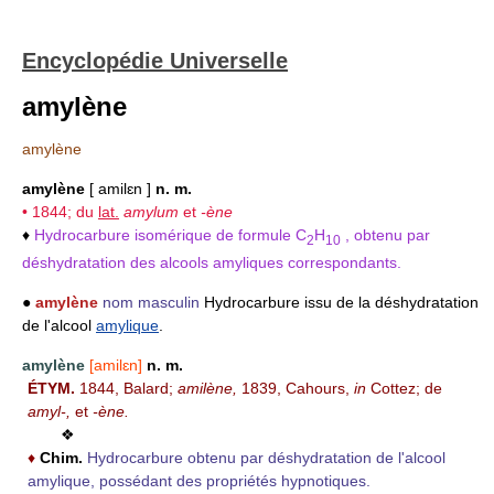
Encyclopédie Universelle
amylène
amylène
amylène
[ amilɛn ]
n. m.
• 1844; du
lat.
amylum
et
-ène
♦
Hydrocarbure isomérique de formule C
H
, obtenu par
2
10
déshydratation des alcools amyliques correspondants.
●
amylène
nom masculin
Hydrocarbure issu de la déshydratation
de l'alcool
amylique
.
amylène
[amilɛn]
n. m.
ÉTYM.
1844, Balard;
amilène,
1839, Cahours,
in
Cottez; de
amyl-,
et
-ène.
❖
♦
Chim.
Hydrocarbure obtenu par déshydratation de l'alcool
amylique, possédant des propriétés hypnotiques.