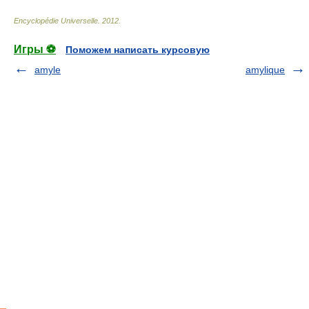
Encyclopédie Universelle
.
2012
.
Игры ⚽
Поможем написать курсовую
amyle
amylique