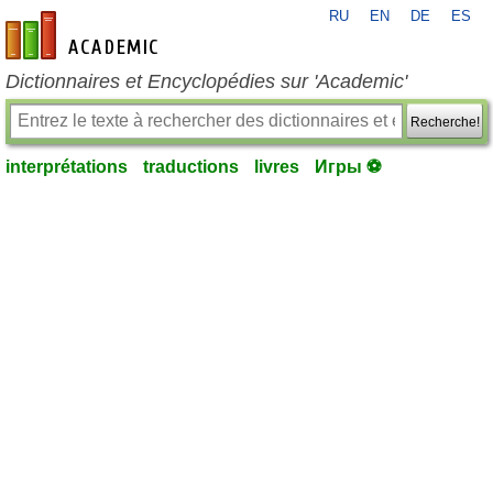
RU
EN
DE
ES
fr-academic.com
Dictionnaires et Encyclopédies sur 'Academic'
Recherche!
interprétations
traductions
livres
Игры ⚽